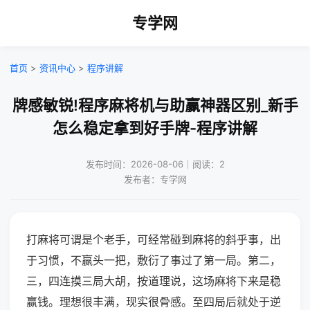
专学网
首页
>
资讯中心
>
程序讲解
牌感敏锐!程序麻将机与助赢神器区别_新手
怎么稳定拿到好手牌-程序讲解
发布时间：2026-08-06｜阅读：2
发布者：专学网
打麻将可谓是个老手，可经常碰到麻将的斜乎事，出
于习惯，不赢头一把，敷衍了事过了第一局。第二，
三，四连摸三局大胡，按道理说，这场麻将下来是稳
赢钱。理想很丰满，现实很骨感。至四局后就处于逆