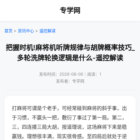
专学网
首页
>
资讯中心
>
遥控解读
把握时机!麻将机听牌规律与胡牌概率技巧_
多轮洗牌轮换逻辑是什么-遥控解读
发布时间：2026-08-06｜阅读：1
发布者：专学网
打麻将可谓是个老手，可经常碰到麻将的斜乎事，出
于习惯，不赢头一把，敷衍了事过了第一局。第二，
三，四连摸三局大胡，按道理说，这场麻将下来是稳
赢钱。理想很丰满，现实很骨感。至四局后就处于逆