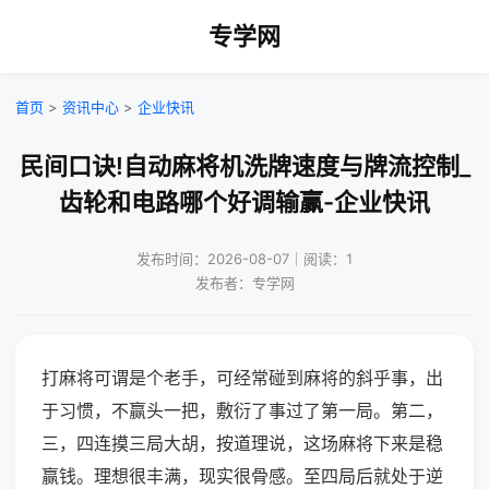
专学网
首页
>
资讯中心
>
企业快讯
民间口诀!自动麻将机洗牌速度与牌流控制_
齿轮和电路哪个好调输赢-企业快讯
发布时间：2026-08-07｜阅读：1
发布者：专学网
打麻将可谓是个老手，可经常碰到麻将的斜乎事，出
于习惯，不赢头一把，敷衍了事过了第一局。第二，
三，四连摸三局大胡，按道理说，这场麻将下来是稳
赢钱。理想很丰满，现实很骨感。至四局后就处于逆