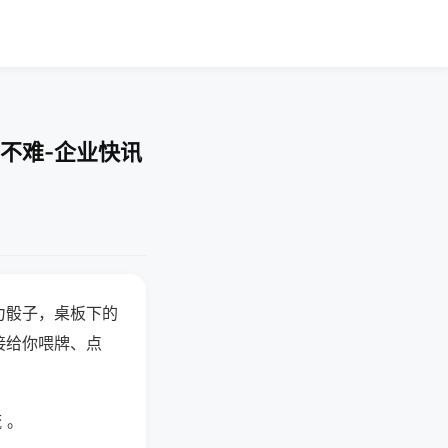
不难-企业快讯
力骰子，桌板下的
接给你喂牌、点
 。