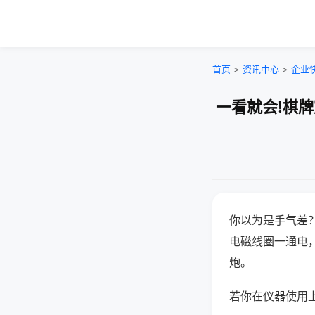
首页
>
资讯中心
>
企业
一看就会!棋
你以为是手气差
电磁线圈一通电
炮。
若你在仪器使用上