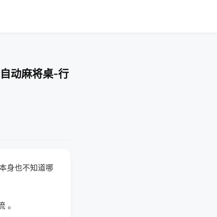
自动麻将桌-行
器本身也不知道哪
。
流 。