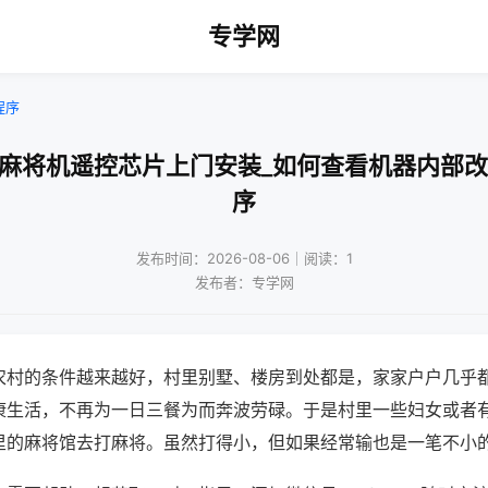
专学网
程序
波麻将机遥控芯片上门安装_如何查看机器内部改
序
发布时间：2026-08-06｜阅读：1
发布者：专学网
农村的条件越来越好，村里别墅、楼房到处都是，家家户户几乎
康生活，不再为一日三餐为而奔波劳碌。于是村里一些妇女或者
里的麻将馆去打麻将。虽然打得小，但如果经常输也是一笔不小