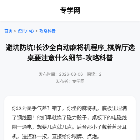
专学网
首页
>
资讯中心
>
攻略科普
避坑防坑!长沙全自动麻将机程序_棋牌厅选
桌要注意什么细节-攻略科普
发布时间：2026-08-06｜阅读：2
发布者：专学网
你以为是手气差？错了，你坐的麻将机，底板里埋满
了铜线圈！他们早就换了磁力骰子，桌板下的电磁线
圈一通电，想要几点就几点。后台那小子戴着蓝牙耳
机，遥控器一按，直接给你喂牌、点炮。