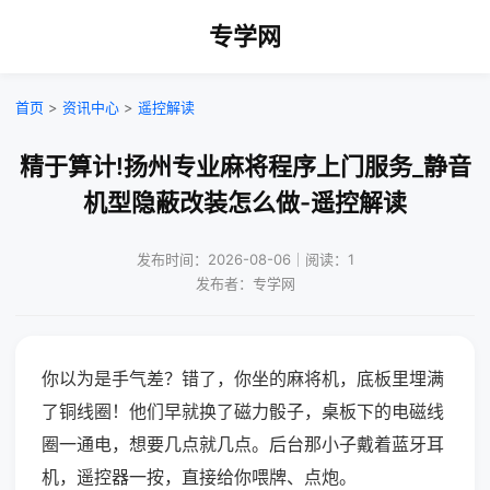
专学网
首页
>
资讯中心
>
遥控解读
精于算计!扬州专业麻将程序上门服务_静音
机型隐蔽改装怎么做-遥控解读
发布时间：2026-08-06｜阅读：1
发布者：专学网
你以为是手气差？错了，你坐的麻将机，底板里埋满
了铜线圈！他们早就换了磁力骰子，桌板下的电磁线
圈一通电，想要几点就几点。后台那小子戴着蓝牙耳
机，遥控器一按，直接给你喂牌、点炮。