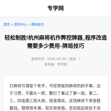
专学网
首页
>
资讯中心
>
牌局技巧
轻松制胜!杭州麻将机作弊控牌器_程序改造
需要多少费用-牌局技巧
发布时间：2026-08-06｜阅读：1
发布者：专学网
打麻将可谓是个老手，可经常碰到麻将的斜乎事，出
于习惯，不赢头一把，敷衍了事过了第一局。第二，
三，四连摸三局大胡，按道理说，这场麻将下来是稳
赢钱。理想很丰满，现实很骨感。至四局后就处于逆