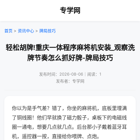
专学网
首页
>
资讯中心
>
牌局技巧
轻松胡牌!重庆一体程序麻将机安装_观察洗
牌节奏怎么抓好牌-牌局技巧
发布时间：2026-08-06｜阅读：1
发布者：专学网
你以为是手气差？错了，你坐的麻将机，底板里埋满
了铜线圈！他们早就换了磁力骰子，桌板下的电磁线
圈一通电，想要几点就几点。后台那小子戴着蓝牙耳
机，遥控器一按，直接给你喂牌、点炮。